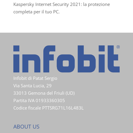
Kaspersky Internet Security 2021: la protezione
completa per il tuo PC.
Infobit di Patat Sergio
Via Santa Lucia, 29
33013 Gemona del Friuli (UD)
Partita IVA 01933360305
Codice fiscale PTTSRG71L16L483L
ABOUT US