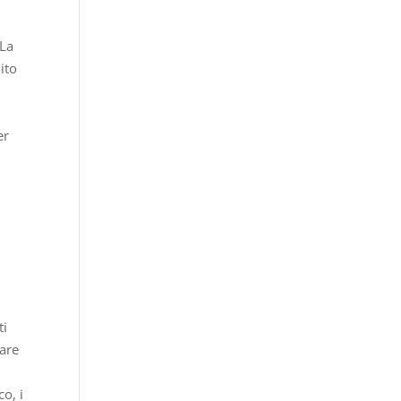
 La
ito
er
ti
sare
co, i