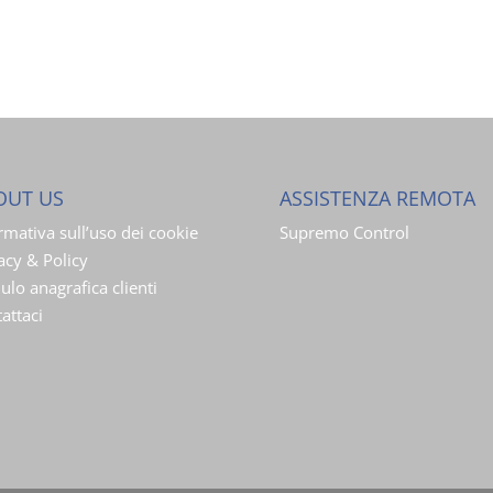
OUT US
ASSISTENZA REMOTA
rmativa sull’uso dei cookie
Supremo Control
acy & Policy
lo anagrafica clienti
attaci