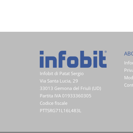
AB
Info
Priv
Infobit di Patat Sergio
Modu
Via Santa Lucia, 29
Cont
33013 Gemona del Friuli (UD)
Partita IVA 01933360305
Codice fiscale
PTTSRG71L16L483L