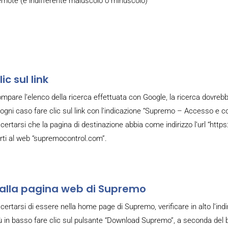
mote (è indifferente maiuscolo o minuscolo)
lic sul link
mpare l’elenco della ricerca effettuata con Google, la ricerca dovreb
 ogni caso fare clic sul link con l’indicazione “Supremo – Accesso e 
certarsi che la pagina di destinazione abbia come indirizzo l’url “
rti al web “supremocontrol.com”.
alla pagina web di Supremo
certarsi di essere nella home page di Supremo, verificare in alto l’in
ù in basso fare clic sul pulsante “Download Supremo”, a seconda del br