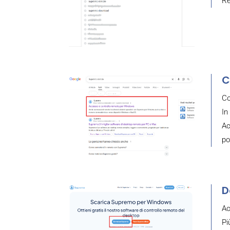
Re
C
Co
In
Ac
po
D
Ac
Pi