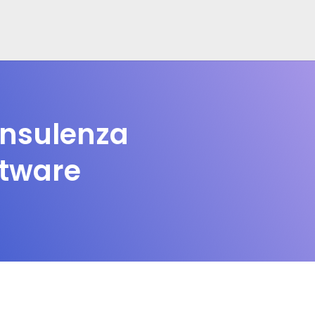
onsulenza
ftware