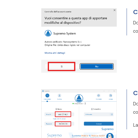
C
Do
co
C
Do
co
La