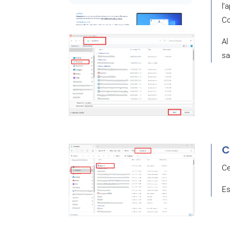
l’
Co
Al
sa
C
Ce
Es